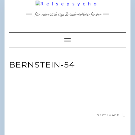
Skip
to
für reisesüchtige & sich-selbst-finder
content
Toggle Navigation
BERNSTEIN-54
NEXT IMAGE