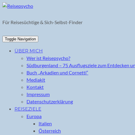
Skip
to
content
Für Reisesüchtige & Sich-Selbst-Finder
Toggle Navigation
ÜBER MICH
Wer ist Reisepsycho?
Südburgenland – 75 Ausflugsziele zum Entdecken u
Buch „Arkadien und Cornetti“
Mediakit
Kontakt
Impressum
Datenschutzerklärung
REISEZIELE
Europa
Italien
Österreich