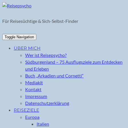
Skip
to
content
Für Reisesüchtige & Sich-Selbst-Finder
Toggle Navigation
ÜBER MICH
Wer ist Reisepsycho?
Südburgenland – 75 Ausflugsziele zum Entdecken
und Erleben
Buch „Arkadien und Cornetti“
Mediakit
Kontakt
Impressum
Datenschutzerklärung
REISEZIELE
Europa
Italien