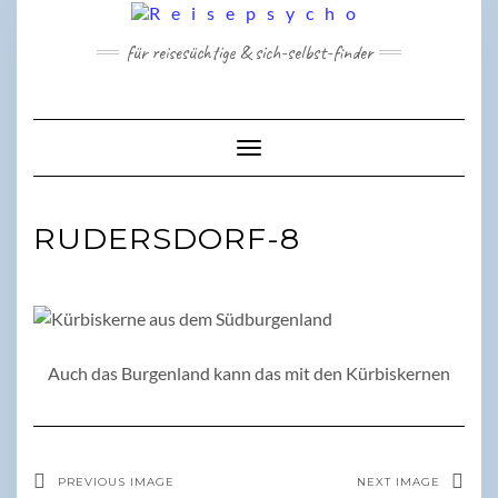
Skip
to
für reisesüchtige & sich-selbst-finder
content
Toggle Navigation
RUDERSDORF-8
Auch das Burgenland kann das mit den Kürbiskernen
PREVIOUS IMAGE
NEXT IMAGE