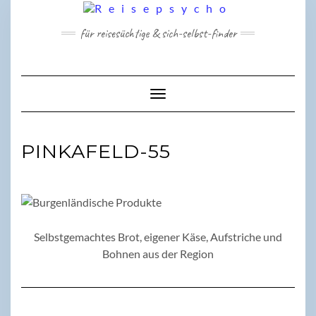
Skip
to
für reisesüchtige & sich-selbst-finder
content
Toggle Navigation
PINKAFELD-55
Selbstgemachtes Brot, eigener Käse, Aufstriche und
Bohnen aus der Region