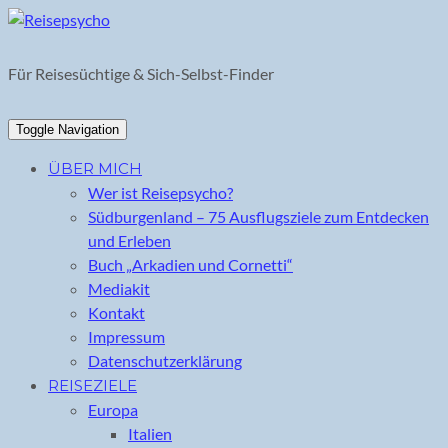
Skip
to
content
Für Reisesüchtige & Sich-Selbst-Finder
Toggle Navigation
ÜBER MICH
Wer ist Reisepsycho?
Südburgenland – 75 Ausflugsziele zum Entdecken
und Erleben
Buch „Arkadien und Cornetti“
Mediakit
Kontakt
Impressum
Datenschutzerklärung
REISEZIELE
Europa
Italien