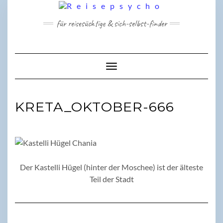
Skip
to
für reisesüchtige & sich-selbst-finder
content
Toggle Navigation
KRETA_OKTOBER-666
Der Kastelli Hügel (hinter der Moschee) ist der älteste
Teil der Stadt