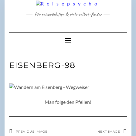
Skip
to
für reisesüchtige & sich-selbst-finder
content
Toggle Navigation
EISENBERG-98
Man folge den Pfeilen!
PREVIOUS IMAGE
NEXT IMAGE