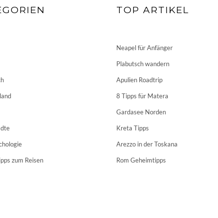
EGORIEN
TOP ARTIKEL
Neapel für Anfänger
Plabutsch wandern
ch
Apulien Roadtrip
land
8 Tipps für Matera
Gardasee Norden
dte
Kreta Tipps
chologie
Arezzo in der Toskana
ipps zum Reisen
Rom Geheimtipps