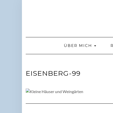
Skip
to
content
ÜBER MICH
EISENBERG-99