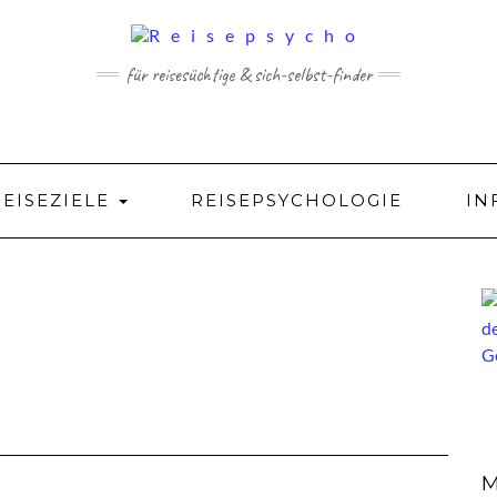
für reisesüchtige & sich-selbst-finder
REISEZIELE
REISEPSYCHOLOGIE
IN
M