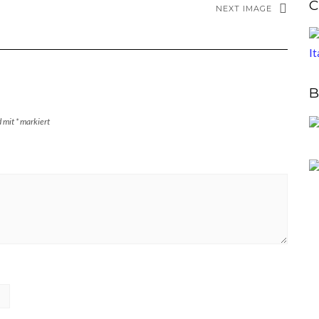
C
NEXT IMAGE
B
d mit
*
markiert