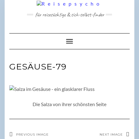
Skip
to
für reisesüchtige & sich-selbst-finder
content
Toggle Navigation
GESÄUSE-79
Die Salza von ihrer schönsten Seite
PREVIOUS IMAGE
NEXT IMAGE