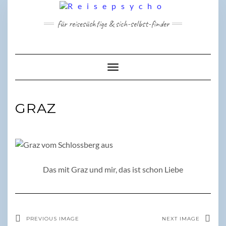
Skip
to
für reisesüchtige & sich-selbst-finder
content
Toggle Navigation
GRAZ
Das mit Graz und mir, das ist schon Liebe
PREVIOUS IMAGE
NEXT IMAGE