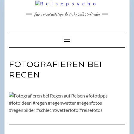
Skip
to
für reisesüchtige & sich-selbst-finder
content
Toggle Navigation
FOTOGRAFIEREN BEI
REGEN