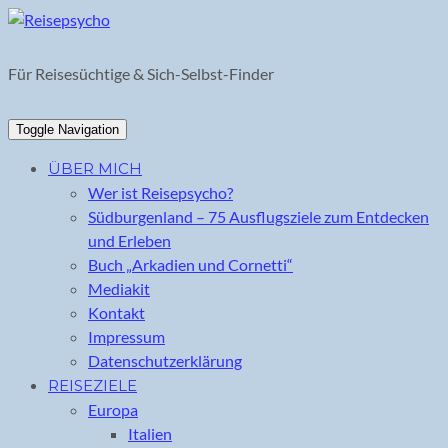
Skip
to
content
Für Reisesüchtige & Sich-Selbst-Finder
Toggle Navigation
ÜBER MICH
Wer ist Reisepsycho?
Südburgenland – 75 Ausflugsziele zum Entdecken
und Erleben
Buch „Arkadien und Cornetti“
Mediakit
Kontakt
Impressum
Datenschutzerklärung
REISEZIELE
Europa
Italien