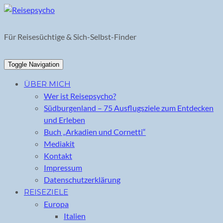
Skip
to
content
Für Reisesüchtige & Sich-Selbst-Finder
Toggle Navigation
ÜBER MICH
Wer ist Reisepsycho?
Südburgenland – 75 Ausflugsziele zum Entdecken
und Erleben
Buch „Arkadien und Cornetti“
Mediakit
Kontakt
Impressum
Datenschutzerklärung
REISEZIELE
Europa
Italien