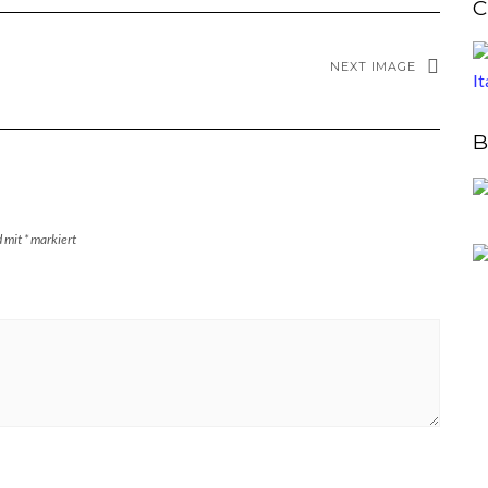
C
NEXT IMAGE
B
d mit
*
markiert