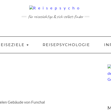
für reisesüchtige & sich-selbst-finder
REISEZIELE
REISEPSYCHOLOGIE
IN
 vielen Gebäude von Funchal
M