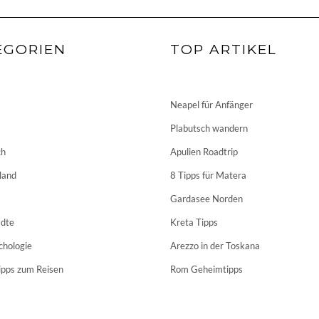
EGORIEN
TOP ARTIKEL
Neapel für Anfänger
Plabutsch wandern
ch
Apulien Roadtrip
land
8 Tipps für Matera
Gardasee Norden
dte
Kreta Tipps
chologie
Arezzo in der Toskana
ipps zum Reisen
Rom Geheimtipps