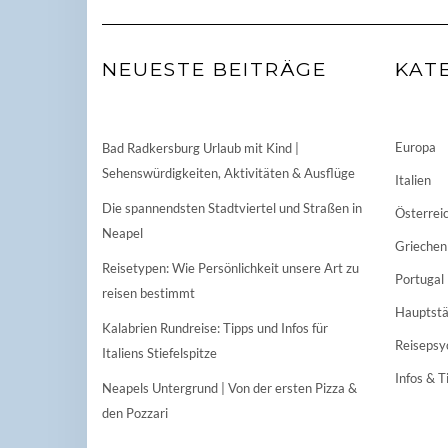
NEUESTE BEITRÄGE
KAT
Europa
Bad Radkersburg Urlaub mit Kind |
Sehenswürdigkeiten, Aktivitäten & Ausflüge
Italien
Die spannendsten Stadtviertel und Straßen in
Österrei
Neapel
Griechen
Reisetypen: Wie Persönlichkeit unsere Art zu
Portugal
reisen bestimmt
Hauptstä
Kalabrien Rundreise: Tipps und Infos für
Reisepsy
Italiens Stiefelspitze
Infos & T
Neapels Untergrund | Von der ersten Pizza &
den Pozzari