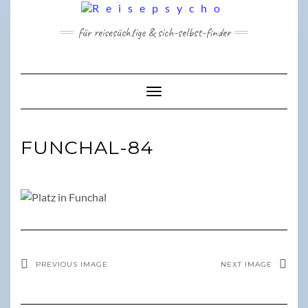
Skip
to
für reisesüchtige & sich-selbst-finder
content
Toggle Navigation
FUNCHAL-84
PREVIOUS IMAGE
NEXT IMAGE