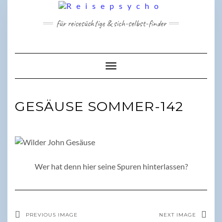
Skip
to
für reisesüchtige & sich-selbst-finder
content
Toggle Navigation
GESÄUSE SOMMER-142
Wer hat denn hier seine Spuren hinterlassen?
PREVIOUS IMAGE
NEXT IMAGE