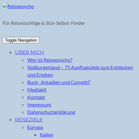
Skip
to
content
Für Reisesüchtige & Sich-Selbst-Finder
Toggle Navigation
ÜBER MICH
Wer ist Reisepsycho?
Südburgenland – 75 Ausflugsziele zum Entdecken
und Erleben
Buch „Arkadien und Cornetti“
Mediakit
Kontakt
Impressum
Datenschutzerklärung
REISEZIELE
Europa
Italien