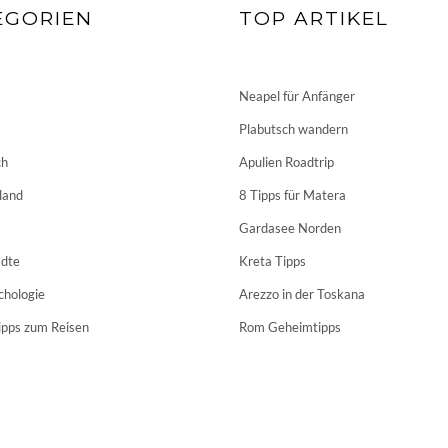
EGORIEN
TOP ARTIKEL
Neapel für Anfänger
Plabutsch wandern
ch
Apulien Roadtrip
land
8 Tipps für Matera
Gardasee Norden
dte
Kreta Tipps
chologie
Arezzo in der Toskana
ipps zum Reisen
Rom Geheimtipps