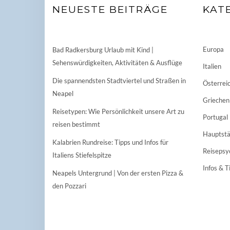
NEUESTE BEITRÄGE
KAT
Europa
Bad Radkersburg Urlaub mit Kind |
Sehenswürdigkeiten, Aktivitäten & Ausflüge
Italien
Die spannendsten Stadtviertel und Straßen in
Österrei
Neapel
Griechen
Reisetypen: Wie Persönlichkeit unsere Art zu
Portugal
reisen bestimmt
Hauptstä
Kalabrien Rundreise: Tipps und Infos für
Reisepsy
Italiens Stiefelspitze
Infos & T
Neapels Untergrund | Von der ersten Pizza &
den Pozzari