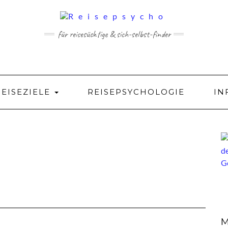
für reisesüchtige & sich-selbst-finder
REISEZIELE
REISEPSYCHOLOGIE
IN
M