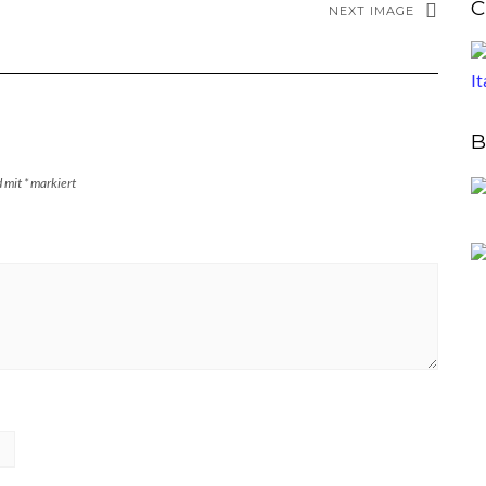
C
NEXT IMAGE
B
d mit
*
markiert