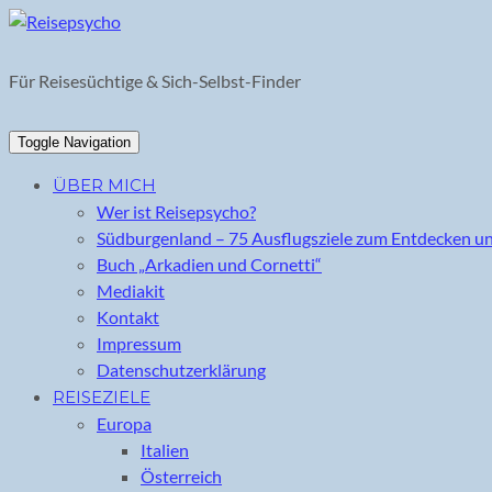
Skip
to
content
Für Reisesüchtige & Sich-Selbst-Finder
Toggle Navigation
ÜBER MICH
Wer ist Reisepsycho?
Südburgenland – 75 Ausflugsziele zum Entdecken u
Buch „Arkadien und Cornetti“
Mediakit
Kontakt
Impressum
Datenschutzerklärung
REISEZIELE
Europa
Italien
Österreich