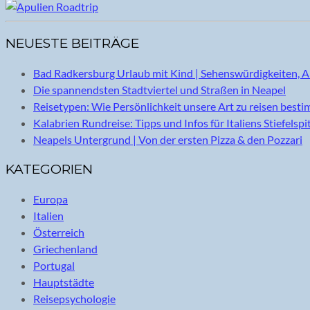
NEUESTE BEITRÄGE
Bad Radkersburg Urlaub mit Kind | Sehenswürdigkeiten, A
Die spannendsten Stadtviertel und Straßen in Neapel
Reisetypen: Wie Persönlichkeit unsere Art zu reisen best
Kalabrien Rundreise: Tipps und Infos für Italiens Stiefelspi
Neapels Untergrund | Von der ersten Pizza & den Pozzari
KATEGORIEN
Europa
Italien
Österreich
Griechenland
Portugal
Hauptstädte
Reisepsychologie