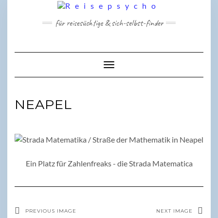
Skip
to
für reisesüchtige & sich-selbst-finder
content
Toggle Navigation
NEAPEL
Ein Platz für Zahlenfreaks - die Strada Matematica
PREVIOUS IMAGE
NEXT IMAGE