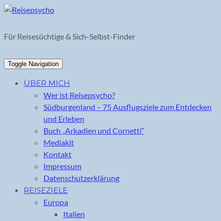
Skip
to
content
Für Reisesüchtige & Sich-Selbst-Finder
Toggle Navigation
ÜBER MICH
Wer ist Reisepsycho?
Südburgenland – 75 Ausflugsziele zum Entdecken
und Erleben
Buch „Arkadien und Cornetti“
Mediakit
Kontakt
Impressum
Datenschutzerklärung
REISEZIELE
Europa
Italien