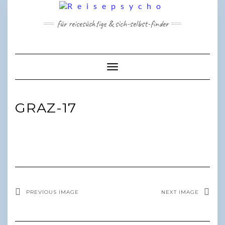
Skip
to
für reisesüchtige & sich-selbst-finder
content
Toggle Navigation
GRAZ-17
PREVIOUS IMAGE
NEXT IMAGE