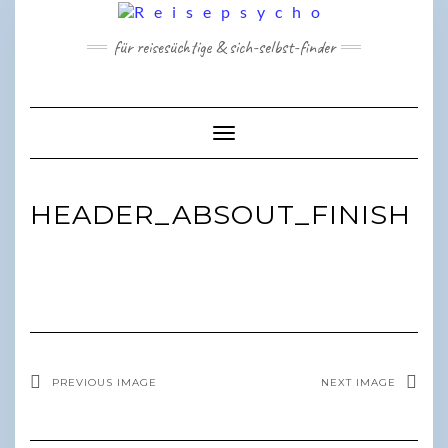
Skip
to
für reisesüchtige & sich-selbst-finder
content
Toggle Navigation
HEADER_ABSOUT_FINISH
PREVIOUS IMAGE
NEXT IMAGE