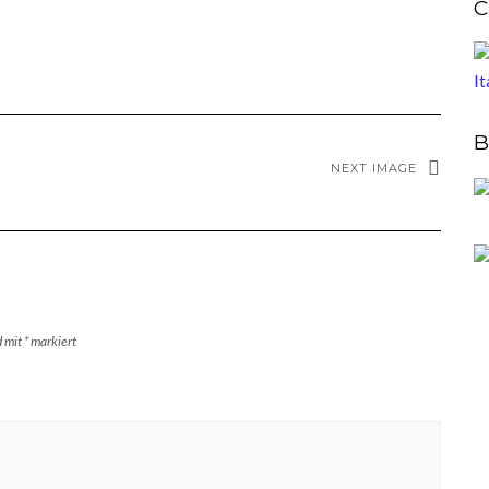
C
B
NEXT IMAGE
d mit
*
markiert