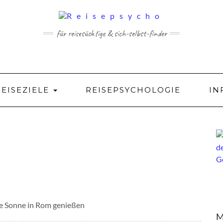
für reisesüchtige & sich-selbst-finder
REISEZIELE
REISEPSYCHOLOGIE
IN
e Sonne in Rom genießen
M