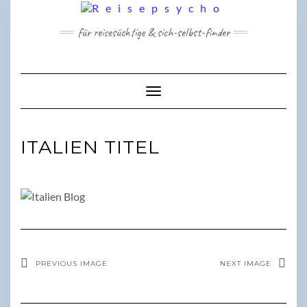
Skip
to
für reisesüchtige & sich-selbst-finder
content
Toggle Navigation
ITALIEN TITEL
PREVIOUS IMAGE
NEXT IMAGE