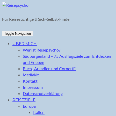
Skip
to
content
Für Reisesüchtige & Sich-Selbst-Finder
Toggle Navigation
ÜBER MICH
Wer ist Reisepsycho?
Südburgenland – 75 Ausflugsziele zum Entdecken
und Erleben
Buch „Arkadien und Cornetti“
Mediakit
Kontakt
Impressum
Datenschutzerklärung
REISEZIELE
Europa
Italien