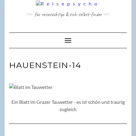
Skip
to
für reisesüchtige & sich-selbst-finder
content
Toggle Navigation
HAUENSTEIN-14
Ein Blatt im Grazer Tauwetter - es ist schön und traurig
zugleich