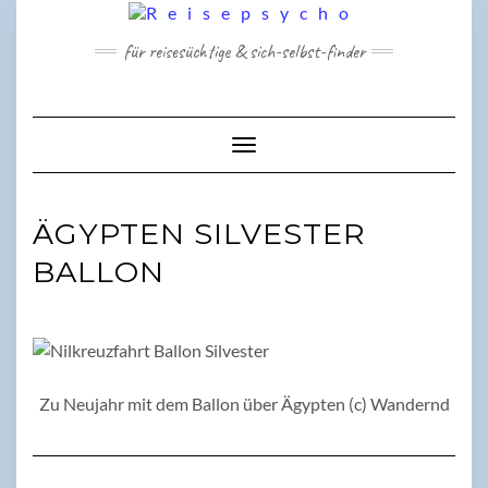
Skip
to
für reisesüchtige & sich-selbst-finder
content
Toggle Navigation
ÄGYPTEN SILVESTER
BALLON
Zu Neujahr mit dem Ballon über Ägypten (c) Wandernd