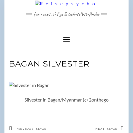
Skip
to
für reisesüchtige & sich-selbst-finder
content
Toggle Navigation
BAGAN SILVESTER
Silvester in Bagan/Myanmar (c) 2onthego
PREVIOUS IMAGE
NEXT IMAGE