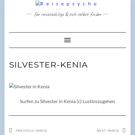
Skip
to
für reisesüchtige & sich-selbst-finder
content
Toggle Navigation
SILVESTER-KENIA
Surfen zu Silvester in Kenia (c) Lustloszugehen
PREVIOUS IMAGE
NEXT IMAGE