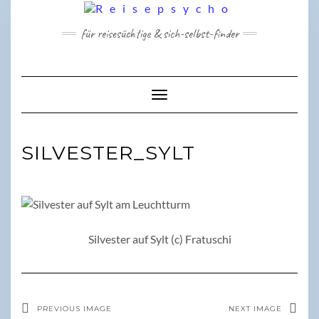
Skip
to
für reisesüchtige & sich-selbst-finder
content
Toggle Navigation
SILVESTER_SYLT
Silvester auf Sylt (c) Fratuschi
PREVIOUS IMAGE
NEXT IMAGE