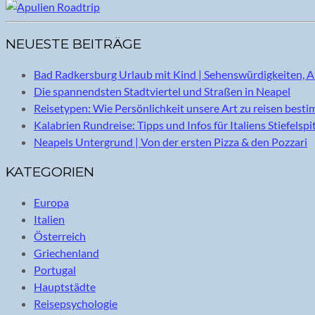
NEUESTE BEITRÄGE
Bad Radkersburg Urlaub mit Kind | Sehenswürdigkeiten, A
Die spannendsten Stadtviertel und Straßen in Neapel
Reisetypen: Wie Persönlichkeit unsere Art zu reisen best
Kalabrien Rundreise: Tipps und Infos für Italiens Stiefelspi
Neapels Untergrund | Von der ersten Pizza & den Pozzari
KATEGORIEN
Europa
Italien
Österreich
Griechenland
Portugal
Hauptstädte
Reisepsychologie