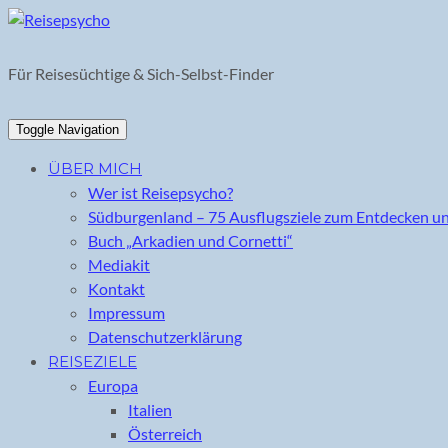
Skip
to
content
Für Reisesüchtige & Sich-Selbst-Finder
Toggle Navigation
ÜBER MICH
Wer ist Reisepsycho?
Südburgenland – 75 Ausflugsziele zum Entdecken u
Buch „Arkadien und Cornetti“
Mediakit
Kontakt
Impressum
Datenschutzerklärung
REISEZIELE
Europa
Italien
Österreich