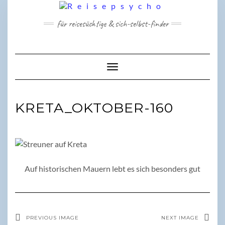
Skip
to
für reisesüchtige & sich-selbst-finder
content
Toggle Navigation
KRETA_OKTOBER-160
Auf historischen Mauern lebt es sich besonders gut
PREVIOUS IMAGE
NEXT IMAGE