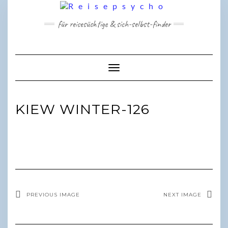
Skip
to
für reisesüchtige & sich-selbst-finder
content
Toggle Navigation
KIEW WINTER-126
PREVIOUS IMAGE
NEXT IMAGE