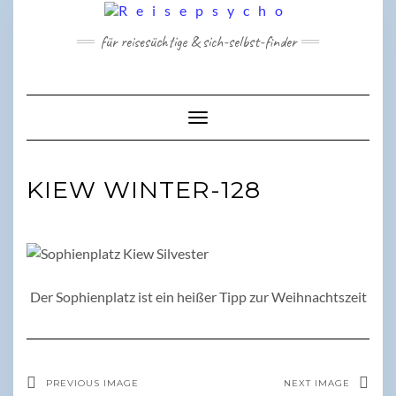
Skip
to
für reisesüchtige & sich-selbst-finder
content
Toggle Navigation
KIEW WINTER-128
Der Sophienplatz ist ein heißer Tipp zur Weihnachtszeit
PREVIOUS IMAGE
NEXT IMAGE