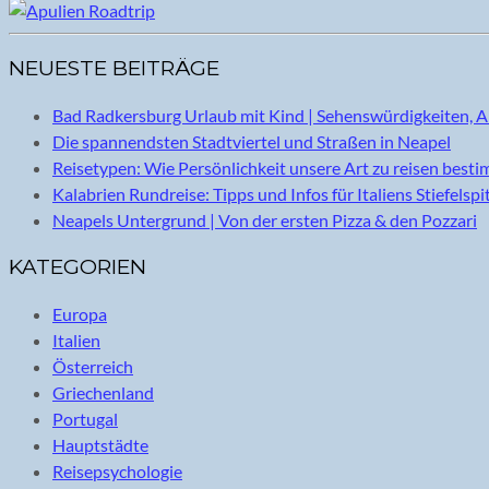
NEUESTE BEITRÄGE
Bad Radkersburg Urlaub mit Kind | Sehenswürdigkeiten, A
Die spannendsten Stadtviertel und Straßen in Neapel
Reisetypen: Wie Persönlichkeit unsere Art zu reisen best
Kalabrien Rundreise: Tipps und Infos für Italiens Stiefelspi
Neapels Untergrund | Von der ersten Pizza & den Pozzari
KATEGORIEN
Europa
Italien
Österreich
Griechenland
Portugal
Hauptstädte
Reisepsychologie