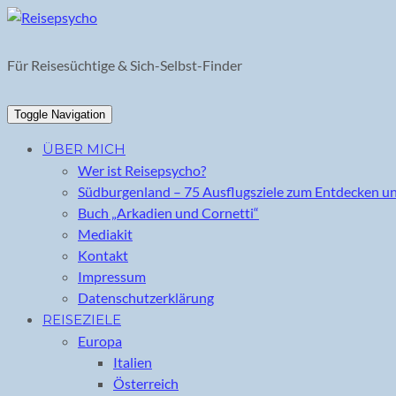
Skip
to
content
Für Reisesüchtige & Sich-Selbst-Finder
Toggle Navigation
ÜBER MICH
Wer ist Reisepsycho?
Südburgenland – 75 Ausflugsziele zum Entdecken u
Buch „Arkadien und Cornetti“
Mediakit
Kontakt
Impressum
Datenschutzerklärung
REISEZIELE
Europa
Italien
Österreich