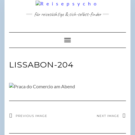
Skip
to
für reisesüchtige & sich-selbst-finder
content
Toggle Navigation
LISSABON-204
PREVIOUS IMAGE
NEXT IMAGE