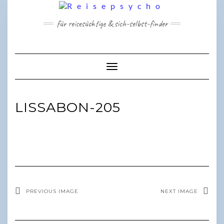
Skip
to
für reisesüchtige & sich-selbst-finder
content
Toggle Navigation
LISSABON-205
PREVIOUS IMAGE
NEXT IMAGE