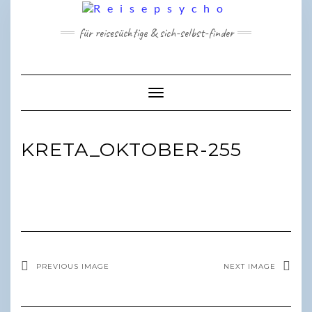
Skip
to
für reisesüchtige & sich-selbst-finder
content
Toggle Navigation
KRETA_OKTOBER-255
PREVIOUS IMAGE
NEXT IMAGE