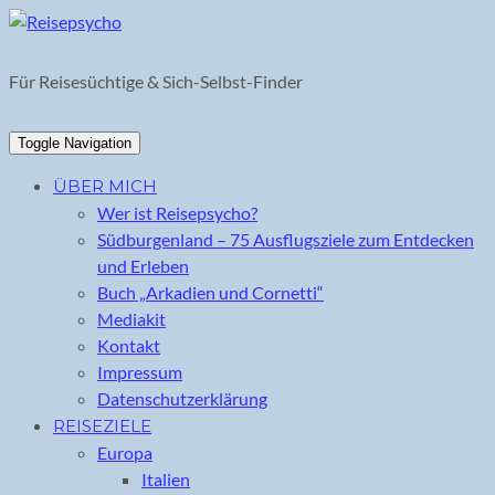
Skip
to
content
Für Reisesüchtige & Sich-Selbst-Finder
Toggle Navigation
ÜBER MICH
Wer ist Reisepsycho?
Südburgenland – 75 Ausflugsziele zum Entdecken
und Erleben
Buch „Arkadien und Cornetti“
Mediakit
Kontakt
Impressum
Datenschutzerklärung
REISEZIELE
Europa
Italien