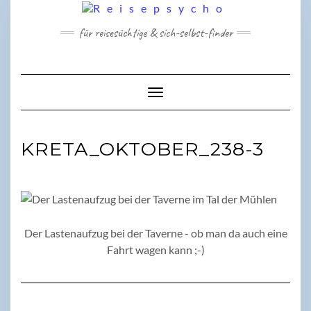
Skip
to
für reisesüchtige & sich-selbst-finder
content
Toggle Navigation
KRETA_OKTOBER_238-3
Der Lastenaufzug bei der Taverne - ob man da auch eine
Fahrt wagen kann ;-)