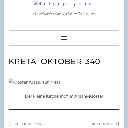
Skip
to
für reisesüchtige & sich-selbst-finder
content
Toggle Navigation
KRETA_OKTOBER-340
Der kleine Kirchenhof im Arsani-Kloster
PREVIOUS IMAGE
NEXT IMAGE