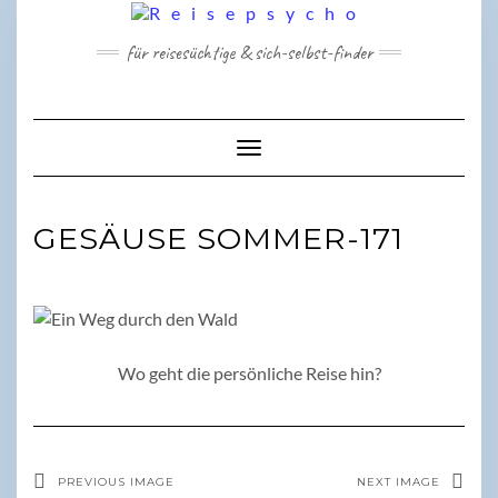
Skip
to
für reisesüchtige & sich-selbst-finder
content
Toggle Navigation
GESÄUSE SOMMER-171
Wo geht die persönliche Reise hin?
PREVIOUS IMAGE
NEXT IMAGE