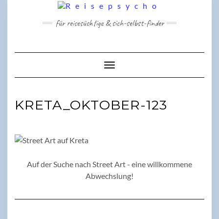
Skip
to
für reisesüchtige & sich-selbst-finder
content
Toggle Navigation
KRETA_OKTOBER-123
Auf der Suche nach Street Art - eine willkommene
Abwechslung!