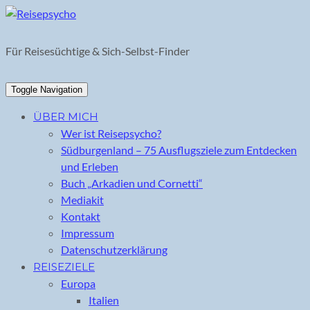
Skip
to
content
Für Reisesüchtige & Sich-Selbst-Finder
Toggle Navigation
ÜBER MICH
Wer ist Reisepsycho?
Südburgenland – 75 Ausflugsziele zum Entdecken
und Erleben
Buch „Arkadien und Cornetti“
Mediakit
Kontakt
Impressum
Datenschutzerklärung
REISEZIELE
Europa
Italien