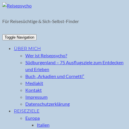
Skip
to
content
Für Reisesüchtige & Sich-Selbst-Finder
Toggle Navigation
ÜBER MICH
Wer ist Reisepsycho?
Südburgenland – 75 Ausflugsziele zum Entdecken
und Erleben
Buch „Arkadien und Cornetti“
Mediakit
Kontakt
Impressum
Datenschutzerklärung
REISEZIELE
Europa
Italien