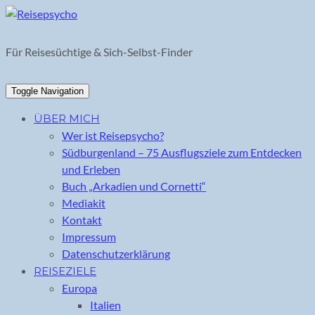
Skip
to
content
Für Reisesüchtige & Sich-Selbst-Finder
Toggle Navigation
ÜBER MICH
Wer ist Reisepsycho?
Südburgenland – 75 Ausflugsziele zum Entdecken
und Erleben
Buch „Arkadien und Cornetti“
Mediakit
Kontakt
Impressum
Datenschutzerklärung
REISEZIELE
Europa
Italien