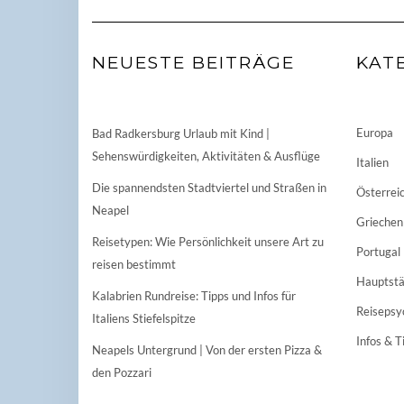
NEUESTE BEITRÄGE
KAT
Europa
Bad Radkersburg Urlaub mit Kind |
Sehenswürdigkeiten, Aktivitäten & Ausflüge
Italien
Die spannendsten Stadtviertel und Straßen in
Österrei
Neapel
Griechen
Reisetypen: Wie Persönlichkeit unsere Art zu
Portugal
reisen bestimmt
Hauptstä
Kalabrien Rundreise: Tipps und Infos für
Reisepsy
Italiens Stiefelspitze
Infos & T
Neapels Untergrund | Von der ersten Pizza &
den Pozzari