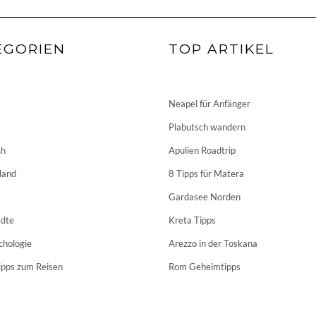
EGORIEN
TOP ARTIKEL
Neapel für Anfänger
Plabutsch wandern
ch
Apulien Roadtrip
land
8 Tipps für Matera
Gardasee Norden
dte
Kreta Tipps
chologie
Arezzo in der Toskana
ipps zum Reisen
Rom Geheimtipps