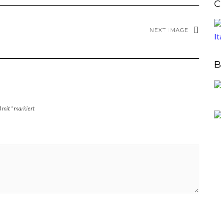
C
NEXT IMAGE
B
d mit
*
markiert