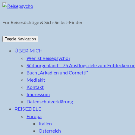
Skip
to
content
Für Reisesüchtige & Sich-Selbst-Finder
Toggle Navigation
ÜBER MICH
Wer ist Reisepsycho?
Südburgenland – 75 Ausflugsziele zum Entdecken u
Buch „Arkadien und Cornetti“
Mediakit
Kontakt
Impressum
Datenschutzerklärung
REISEZIELE
Europa
Italien
Österreich